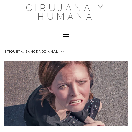
Saltar
CIRUJANA Y
al
contenido
HUMANA
Cambiar modo de navegación
ETIQUETA:
SANGRADO ANAL