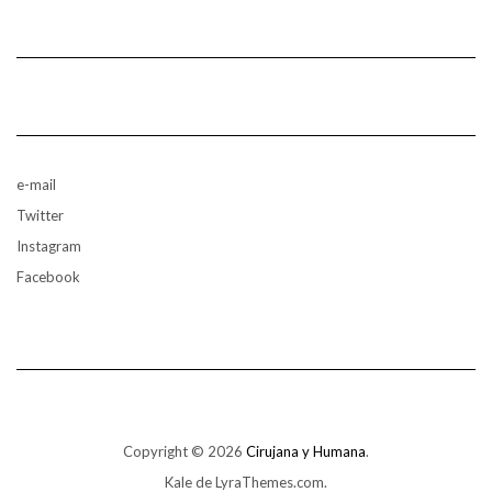
e-mail
Twitter
Instagram
Facebook
Copyright © 2026
Cirujana y Humana
.
Kale
de LyraThemes.com.