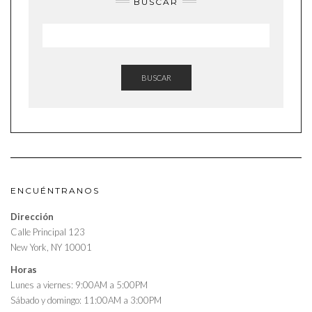
BUSCAR
BUSCAR
ENCUÉNTRANOS
Dirección
Calle Principal 123
New York, NY 10001
Horas
Lunes a viernes: 9:00AM a 5:00PM
Sábado y domingo: 11:00AM a 3:00PM