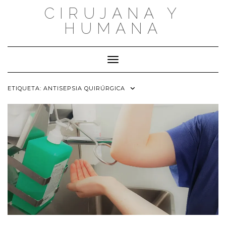
Saltar
CIRUJANA Y
al
contenido
HUMANA
Cambiar modo de navegación
ETIQUETA:
ANTISEPSIA QUIRÚRGICA