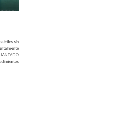
tériles sin
entalmente
ENGUANTADO
dimientos