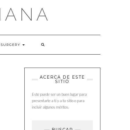
MANA
 SURGERY
ACERCA DE ESTE
SITIO
Este puede ser un buen lugar para
presentarte a ti y a tu sitio o para
incluir algunos méritos.
BUSCAR