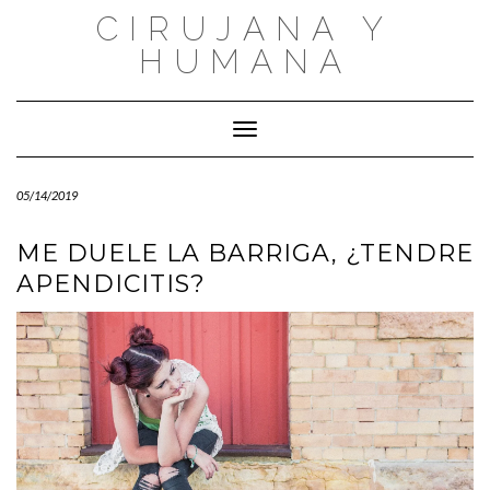
Saltar
CIRUJANA Y
al
contenido
HUMANA
Cambiar modo de navegación
05/14/2019
ME DUELE LA BARRIGA, ¿TENDRE
APENDICITIS?