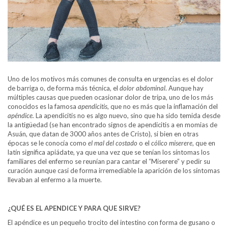
Uno de los motivos más comunes de consulta en urgencias es el dolor
de barriga o, de forma más técnica, el
dolor abdominal
. Aunque hay
múltiples causas que pueden ocasionar dolor de tripa, uno de los más
conocidos es la famosa
apendicitis
, que no es más que la inflamación del
apéndice.
La apendicitis no es algo nuevo, sino que ha sido temida desde
la antigüedad (se han encontrado signos de apendicitis a en momias de
Asuán, que datan de 3000 años antes de Cristo), si bien en otras
épocas se le conocía como
el mal del costado
o el
cólico miserere
, que en
latín significa apiádate, ya que una vez que se tenían los síntomas los
familiares del enfermo se reunían para cantar el “Miserere” y pedir su
curación aunque casi de forma irremediable la aparición de los síntomas
llevaban al enfermo a la muerte.
¿QUÉ ES EL APENDICE Y PARA QUE SIRVE?
El apéndice es un pequeño trocito del intestino con forma de gusano o