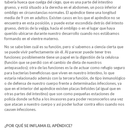
tubería hueca que cuelga del
ciego
, que es una parte del intestino
grueso, y está situado a la derecha en el abdomen, un poco inferior al
ombligo en circunstancias normales. El apéndice tiene una longitud
media de 9 cm en adultos. Existen casos en los que el apéndice no se
encuentra en esta posición, y puede estar escondida detrás del intesto
grueso, detrás de la vejiga, hacia el ombligo o en el lugar que haya
querido ubicarse durante nuestro desarrollo cuando nos estábamos
formando en el vientre materno.
No se sabe bien cuál es su función, pero sí sabemos a ciencia cierta que
se puede vivir perfectamente sin él. Al parecer puede tener tres
funciones: posiblemente tiene un papel en la digestión de la celulosa
(función que se perdió con el cambio de dieta de nuestros
antepasados); otra de las funciones es la de actuar como refugio seguro
para bacterias beneficiosas que viven en nuestro intestino, lo que
estaría relacionado además con la tercera función, de tipo inmunológico
o de defensa de nuestro cuerpo frente a determinadas infecciones, ya
que en el interior del apéndice existen placas linfoides (al igual que en
otras partes del intestino) que son como pequeñas estaciones de
policía donde se ficha a los invasores para poder reconocerlos una vez
que atacan a nuestro cuerpo y así poder luchar contra ellos cuando nos
causen infecciones.
¿POR QUÉ SE INFLAMA EL APÉNDICE?