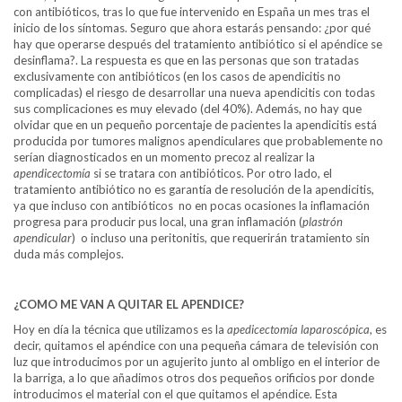
con antibióticos, tras lo que fue intervenido en España un mes tras el
inicio de los síntomas. Seguro que ahora estarás pensando: ¿por qué
hay que operarse después del tratamiento antibiótico si el apéndice se
desinflama?. La respuesta es que en las personas que son tratadas
exclusivamente con antibióticos (en los casos de apendicitis no
complicadas) el riesgo de desarrollar una nueva apendicitis con todas
sus complicaciones es muy elevado (del 40%). Además, no hay que
olvidar que en un pequeño porcentaje de pacientes la apendicitis está
producida por tumores malignos apendiculares que probablemente no
serían diagnosticados en un momento precoz al realizar la
apendicectomía
si se tratara con antibióticos. Por otro lado, el
tratamiento antibiótico no es garantía de resolución de la apendicitis,
ya que incluso con antibióticos no en pocas ocasiones la inflamación
progresa para producir pus local, una gran inflamación (
plastrón
apendicular
) o incluso una peritonitis, que requerirán tratamiento sin
duda más complejos.
¿COMO ME VAN A QUITAR EL APENDICE?
Hoy en día la técnica que utilizamos es la
apedicectomía laparoscópica
, es
decir, quitamos el apéndice con una pequeña cámara de televisión con
luz que introducimos por un agujerito junto al ombligo en el interior de
la barriga, a lo que añadimos otros dos pequeños orificios por donde
introducimos el material con el que quitamos el apéndice. Esta