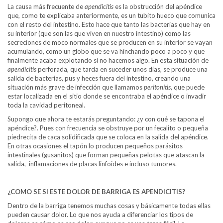
La causa más frecuente de
apendicitis
es la obstrucción del apéndice
que, como te explicaba anteriormente, es un tubito hueco que comunica
con el resto del intestino. Esto hace que tanto las bacterias que hay en
su interior (que son las que viven en nuestro intestino) como las
secreciones de moco normales que se producen en su interior se vayan
acumulando, como un globo que se va hinchando poco a poco y que
finalmente acaba explotando si no hacemos algo. En esta situación de
apendicitis
perforada, que tarda en suceder unos días, se produce una
salida de bacterias, pus y heces fuera del intestino, creando una
situación más grave de infección que llamamos
peritonitis
, que puede
estar localizada en el sitio donde se encontraba el apéndice o invadir
toda la cavidad peritoneal.
Supongo que ahora te estarás preguntando: ¿y con qué se tapona el
apéndice?. Pues con frecuencia se obstruye por un fecalito o pequeña
piedrecita de caca solidificada que se coloca en la salida del apéndice.
En otras ocasiones el tapón lo producen pequeños parásitos
intestinales (gusanitos) que forman pequeñas pelotas que atascan la
salida, inflamaciones de placas linfoides e incluso tumores.
¿COMO SE SI ESTE DOLOR DE BARRIGA ES APENDICITIS?
Dentro de la barriga tenemos muchas cosas y básicamente todas ellas
pueden causar dolor. Lo que nos ayuda a diferenciar los tipos de