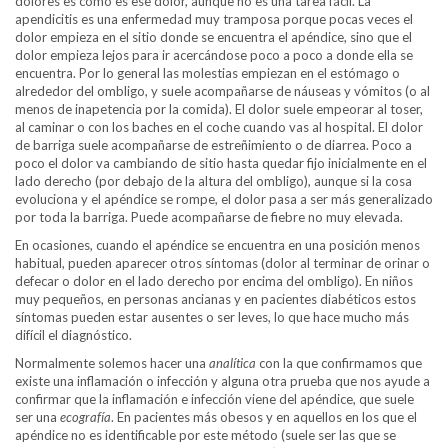
dolores es cómo es ese dolor, aunque no es una tarea fácil. La
apendicitis es una enfermedad muy tramposa porque pocas veces el
dolor empieza en el sitio donde se encuentra el apéndice, sino que el
dolor empieza lejos para ir acercándose poco a poco a donde ella se
encuentra. Por lo general las molestias empiezan en el estómago o
alrededor del ombligo, y suele acompañarse de náuseas y vómitos (o al
menos de inapetencia por la comida). El dolor suele empeorar al toser,
al caminar o con los baches en el coche cuando vas al hospital. El dolor
de barriga suele acompañarse de estreñimiento o de diarrea. Poco a
poco el dolor va cambiando de sitio hasta quedar fijo inicialmente en el
lado derecho (por debajo de la altura del ombligo), aunque si la cosa
evoluciona y el apéndice se rompe, el dolor pasa a ser más generalizado
por toda la barriga. Puede acompañarse de fiebre no muy elevada.
En ocasiones, cuando el apéndice se encuentra en una posición menos
habitual, pueden aparecer otros síntomas (dolor al terminar de orinar o
defecar o dolor en el lado derecho por encima del ombligo). En niños
muy pequeños, en personas ancianas y en pacientes diabéticos estos
síntomas pueden estar ausentes o ser leves, lo que hace mucho más
difícil el diagnóstico.
Normalmente solemos hacer una
analítica
con la que confirmamos que
existe una inflamación o infección y alguna otra prueba que nos ayude a
confirmar que la inflamación e infección viene del apéndice, que suele
ser una
ecografía
. En pacientes más obesos y en aquellos en los que el
apéndice no es identificable por este método (suele ser las que se