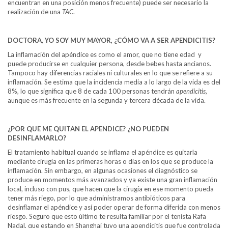
encuentran en una posición menos frecuente) puede ser necesario la
realización de una
TAC
.
DOCTORA, YO SOY MUY MAYOR, ¿CÓMO VA A SER APENDICITIS?
La inflamación del apéndice es como el amor, que no tiene edad y
puede producirse en cualquier persona, desde bebes hasta ancianos.
Tampoco hay diferencias raciales ni culturales en lo que se refiere a su
inflamación. Se estima que la incidencia media a lo largo de la vida es del
8%, lo que significa que 8 de cada 100 personas tendrán
apendicitis
,
aunque es más frecuente en la segunda y tercera década de la vida.
¿POR QUE ME QUITAN EL APENDICE? ¿NO PUEDEN
DESINFLAMARLO?
El tratamiento habitual cuando se inflama el apéndice es quitarla
mediante cirugía en las primeras horas o días en los que se produce la
inflamación. Sin embargo, en algunas ocasiones el diagnóstico se
produce en momentos más avanzados y ya existe una gran inflamación
local, incluso con pus, que hacen que la cirugía en ese momento pueda
tener más riego, por lo que administramos antibióticos para
desinflamar el apéndice y así poder operar de forma diferida con menos
riesgo. Seguro que esto último te resulta familiar por el tenista Rafa
Nadal, que estando en Shanghai tuvo una apendicitis que fue controlada