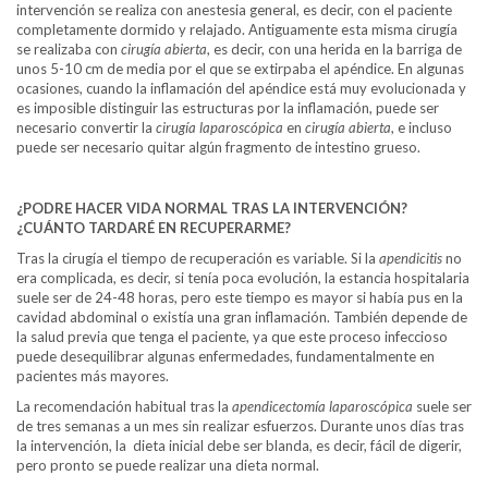
intervención se realiza con anestesia general, es decir, con el paciente
completamente dormido y relajado. Antiguamente esta misma cirugía
se realizaba con
cirugía abierta
, es decir, con una herida en la barriga de
unos 5-10 cm de media por el que se extirpaba el apéndice. En algunas
ocasiones, cuando la inflamación del apéndice está muy evolucionada y
es imposible distinguir las estructuras por la inflamación, puede ser
necesario convertir la
cirugía laparoscópica
en
cirugía abierta
, e incluso
puede ser necesario quitar algún fragmento de intestino grueso.
¿PODRE HACER VIDA NORMAL TRAS LA INTERVENCIÓN?
¿CUÁNTO TARDARÉ EN RECUPERARME?
Tras la cirugía el tiempo de recuperación es variable. Si la
apendicitis
no
era complicada, es decir, si tenía poca evolución, la estancia hospitalaria
suele ser de 24-48 horas, pero este tiempo es mayor si había pus en la
cavidad abdominal o existía una gran inflamación. También depende de
la salud previa que tenga el paciente, ya que este proceso infeccioso
puede desequilibrar algunas enfermedades, fundamentalmente en
pacientes más mayores.
La recomendación habitual tras la
apendicectomía laparoscópica
suele ser
de tres semanas a un mes sin realizar esfuerzos. Durante unos días tras
la intervención, la dieta inicial debe ser blanda, es decir, fácil de digerir,
pero pronto se puede realizar una dieta normal.