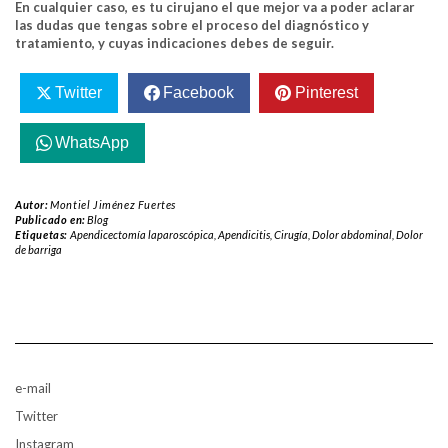
En cualquier caso, es tu cirujano el que mejor va a poder aclarar
las dudas que tengas sobre el proceso del diagnóstico y
tratamiento, y cuyas indicaciones debes de seguir.
Twitter
Facebook
Pinterest
WhatsApp
Autor:
Montiel Jiménez Fuertes
Publicado en:
Blog
Etiquetas:
Apendicectomía laparoscópica
,
Apendicitis
,
Cirugía
,
Dolor abdominal
,
Dolor
de barriga
e-mail
Twitter
Instagram